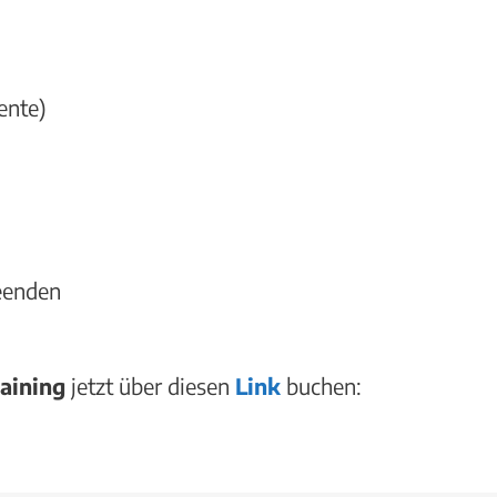
n
ente)
eenden
aining
jetzt über diesen
Link
buchen: