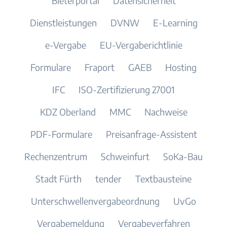
Bieterportal
Datensicherheit
Dienstleistungen
DVNW
E-Learning
e-Vergabe
EU-Vergaberichtlinie
Formulare
Fraport
GAEB
Hosting
IFC
ISO-Zertifizierung 27001
KDZ Oberland
MMC
Nachweise
PDF-Formulare
Preisanfrage-Assistent
Rechenzentrum
Schweinfurt
SoKa-Bau
Stadt Fürth
tender
Textbausteine
Unterschwellenvergabeordnung
UvGo
Vergabemeldung
Vergabeverfahren