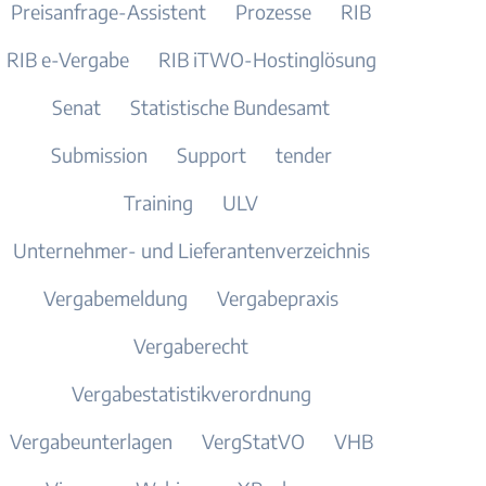
Preisanfrage-Assistent
Prozesse
RIB
RIB e-Vergabe
RIB iTWO-Hostinglösung
Senat
Statistische Bundesamt
Submission
Support
tender
Training
ULV
Unternehmer- und Lieferantenverzeichnis
Vergabemeldung
Vergabepraxis
Vergaberecht
Vergabestatistikverordnung
Vergabeunterlagen
VergStatVO
VHB