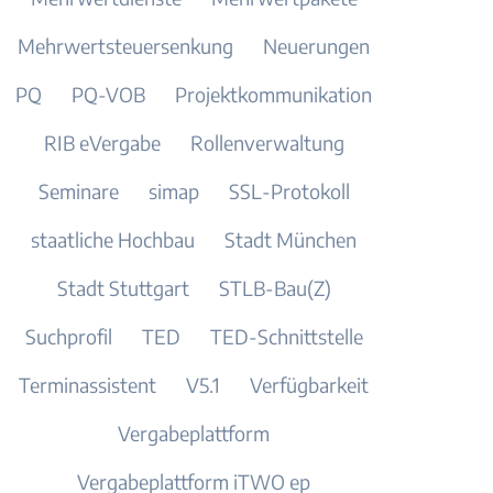
Mehrwertsteuersenkung
Neuerungen
PQ
PQ-VOB
Projektkommunikation
RIB eVergabe
Rollenverwaltung
Seminare
simap
SSL-Protokoll
staatliche Hochbau
Stadt München
Stadt Stuttgart
STLB-Bau(Z)
Suchprofil
TED
TED-Schnittstelle
Terminassistent
V5.1
Verfügbarkeit
Vergabeplattform
Vergabeplattform iTWO ep