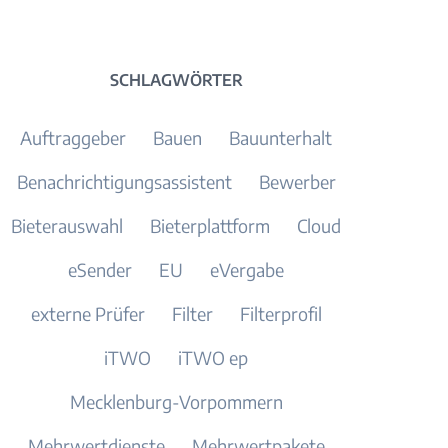
SCHLAGWÖRTER
Auftraggeber
Bauen
Bauunterhalt
Benachrichtigungsassistent
Bewerber
Bieterauswahl
Bieterplattform
Cloud
eSender
EU
eVergabe
externe Prüfer
Filter
Filterprofil
iTWO
iTWO ep
Mecklenburg-Vorpommern
Mehrwertdienste
Mehrwertpakete