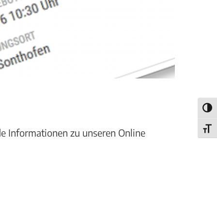
Umsch
Schri
de Informationen zu unseren Online