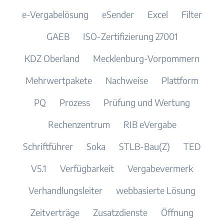
e-Vergabelösung
eSender
Excel
Filter
GAEB
ISO-Zertifizierung 27001
KDZ Oberland
Mecklenburg-Vorpommern
Mehrwertpakete
Nachweise
Plattform
PQ
Prozess
Prüfung und Wertung
Rechenzentrum
RIB eVergabe
Schriftführer
Soka
STLB-Bau(Z)
TED
V5.1
Verfügbarkeit
Vergabevermerk
Verhandlungsleiter
webbasierte Lösung
Zeitverträge
Zusatzdienste
Öffnung