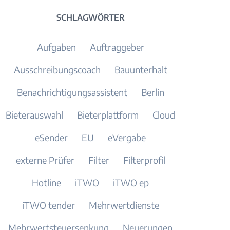
SCHLAGWÖRTER
Aufgaben
Auftraggeber
Ausschreibungscoach
Bauunterhalt
Benachrichtigungsassistent
Berlin
Bieterauswahl
Bieterplattform
Cloud
eSender
EU
eVergabe
externe Prüfer
Filter
Filterprofil
Hotline
iTWO
iTWO ep
iTWO tender
Mehrwertdienste
Mehrwertsteuersenkung
Neuerungen