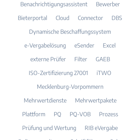
Benachrichtigungsassistent
Bewerber
Bieterportal
Cloud
Connector
DBS
Dynamische Beschaffungssystem
e-Vergabelösung
eSender
Excel
externe Prüfer
Filter
GAEB
ISO-Zertifizierung 27001
iTWO
Mecklenburg-Vorpommern
Mehrwertdienste
Mehrwertpakete
Plattform
PQ
PQ-VOB
Prozess
Prüfung und Wertung
RIB eVergabe