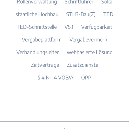
Rollenverwaltung
Schriftführer
Soka
staatliche Hochbau
STLB-Bau(Z)
TED
TED-Schnittstelle
V5.1
Verfügbarkeit
Vergabeplattform
Vergabevermerk
Verhandlungsleiter
webbasierte Lösung
Zeitverträge
Zusatzdienste
§ 4 Nr. 4 VOB/A
ÖPP