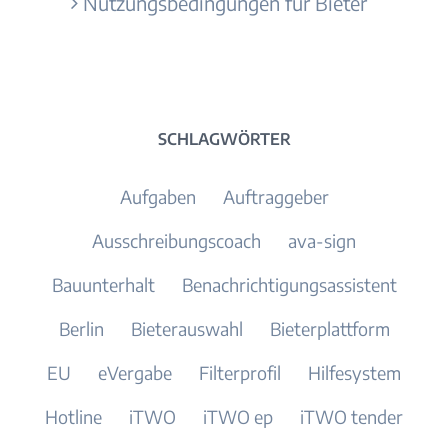
Nutzungsbedingungen für Bieter
SCHLAGWÖRTER
Aufgaben
Auftraggeber
Ausschreibungscoach
ava-sign
Bauunterhalt
Benachrichtigungsassistent
Berlin
Bieterauswahl
Bieterplattform
EU
eVergabe
Filterprofil
Hilfesystem
Hotline
iTWO
iTWO ep
iTWO tender