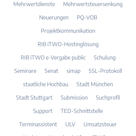
Mehrwertdienste
Mehrwertsteuersenkung
Neuerungen
PQ-VOB
Projektkommunikation
RIB iTWO-Hostinglösung
RIB iTWO e-Vergabe public
Schulung
Seminare
Senat
simap
SSL-Protokoll
staatliche Hochbau
Stadt München
Stadt Stuttgart
Submission
Suchprofil
Support
TED-Schnittstelle
Terminassistent
ULV
Umsatzsteuer