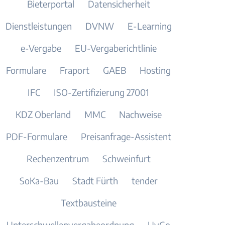
Bieterportal
Datensicherheit
Dienstleistungen
DVNW
E-Learning
e-Vergabe
EU-Vergaberichtlinie
Formulare
Fraport
GAEB
Hosting
IFC
ISO-Zertifizierung 27001
KDZ Oberland
MMC
Nachweise
PDF-Formulare
Preisanfrage-Assistent
Rechenzentrum
Schweinfurt
SoKa-Bau
Stadt Fürth
tender
Textbausteine
Unterschwellenvergabeordnung
UvGo