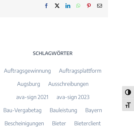
Facebook
X
LinkedIn
WhatsApp
Pinterest
E-
Mail
SCHLAGWÖRTER
Auftragsgewinnung
Auftragsplattform
Augsburg
Ausschreibungen
Umsch
ava-sign 2021
ava-sign 2023
Schri
Bau-Vergabetag
Bauleistung
Bayern
Bescheinigungen
Bieter
Bieterclient