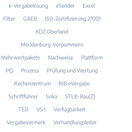
e-Vergabelösung
eSender
Excel
Filter
GAEB
ISO-Zertifizierung 27001
KDZ Oberland
Mecklenburg-Vorpommern
Mehrwertpakete
Nachweise
Plattform
PQ
Prozess
Prüfung und Wertung
Rechenzentrum
RIB eVergabe
Schriftführer
Soka
STLB-Bau(Z)
TED
V5.1
Verfügbarkeit
Vergabevermerk
Verhandlungsleiter