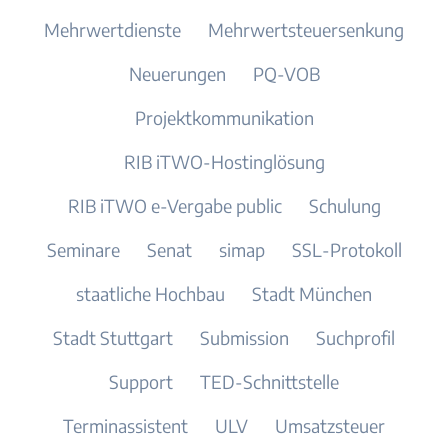
Mehrwertdienste
Mehrwertsteuersenkung
Neuerungen
PQ-VOB
Projektkommunikation
RIB iTWO-Hostinglösung
RIB iTWO e-Vergabe public
Schulung
Seminare
Senat
simap
SSL-Protokoll
staatliche Hochbau
Stadt München
Stadt Stuttgart
Submission
Suchprofil
Support
TED-Schnittstelle
Terminassistent
ULV
Umsatzsteuer