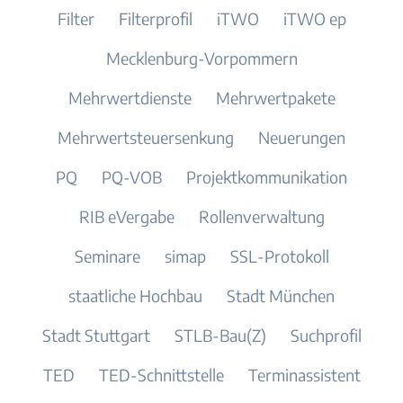
Filter
Filterprofil
iTWO
iTWO ep
Mecklenburg-Vorpommern
Mehrwertdienste
Mehrwertpakete
Mehrwertsteuersenkung
Neuerungen
PQ
PQ-VOB
Projektkommunikation
RIB eVergabe
Rollenverwaltung
Seminare
simap
SSL-Protokoll
staatliche Hochbau
Stadt München
Stadt Stuttgart
STLB-Bau(Z)
Suchprofil
TED
TED-Schnittstelle
Terminassistent