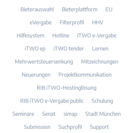
Bieterauswahl
Bieterplattform
EU
eVergabe
Filterprofil
HHV
Hilfesystem
Hotline
iTWO e-Vergabe
iTWO ep
iTWO tender
Lernen
Mehrwertsteuersenkung
Mitzeichnungen
Neuerungen
Projektkommunikation
RIB iTWO-Hostinglösung
RIB iTWO e-Vergabe public
Schulung
Seminare
Senat
simap
Stadt München
Submission
Suchprofil
Support