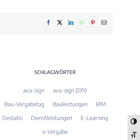
Facebook
X
LinkedIn
WhatsApp
Pinterest
E-
Mail
SCHLAGWÖRTER
ava-sign
ava-sign 2019
Bau-Vergabetag
Bauleistungen
BIM
Destatis
Dienstleistungen
E-Learning
Umsch
e-Vergabe
Schri