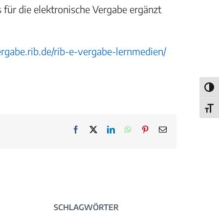
für die elektronische Vergabe ergänzt
rgabe.rib.de/rib-e-vergabe-lernmedien/
Umsch
Schri
Facebook
X
LinkedIn
WhatsApp
Pinterest
E-
Mail
SCHLAGWÖRTER