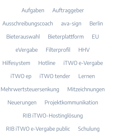
Aufgaben
Auftraggeber
Ausschreibungscoach
ava-sign
Berlin
Bieterauswahl
Bieterplattform
EU
eVergabe
Filterprofil
HHV
Hilfesystem
Hotline
iTWO e-Vergabe
iTWO ep
iTWO tender
Lernen
Mehrwertsteuersenkung
Mitzeichnungen
Neuerungen
Projektkommunikation
RIB iTWO-Hostinglösung
RIB iTWO e-Vergabe public
Schulung